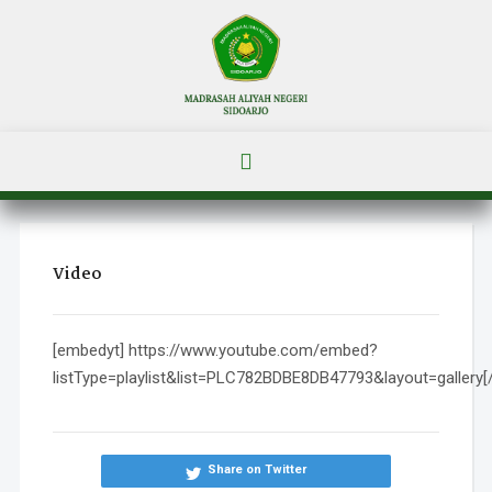
Video
[embedyt] https://www.youtube.com/embed?
listType=playlist&list=PLC782BDBE8DB47793&layout=gallery[
Share on Twitter