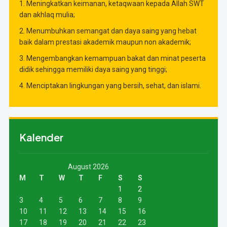
1. Meningkatkan keimanan, ketaqwaan kepada Allah SWT
dan akhlaq mulia;
2. Menumbuhkan semangat dan daya saing yang hebat
baik dalam prestasi akademik maupun non akademik;
3. Mengembangkan kemampuan bakat dan minat peserta
didik sehingga memiliki daya saing yang tinggi;
4. Menciptakan lingkungan yang bersih, sehat, dan islami.
Kalender
August 2026
M
T
W
T
F
S
S
1
2
3
4
5
6
7
8
9
10
11
12
13
14
15
16
17
18
19
20
21
22
23