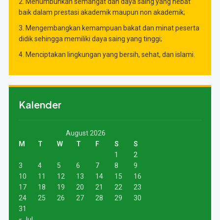
2. Menumbuhkan semangat dan daya saing yang hebat
baik dalam prestasi akademik maupun non akademik;
3. Mengembangkan kemampuan bakat dan minat peserta
didik sehingga memiliki daya saing yang tinggi;
4. Menciptakan lingkungan yang bersih, sehat, dan islami.
Kalender
August 2026
M
T
W
T
F
S
S
1
2
3
4
5
6
7
8
9
10
11
12
13
14
15
16
17
18
19
20
21
22
23
24
25
26
27
28
29
30
31
« Jul