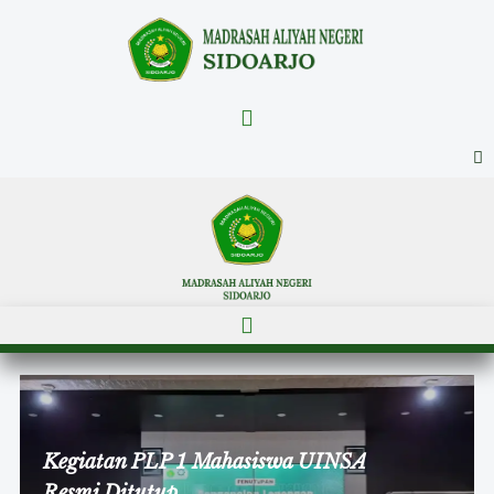
Menu
Menu
Kegiatan PLP 1 Mahasiswa UINSA
Resmi Ditutup