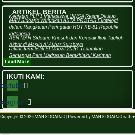
ARTIKEL BERITA
Kegiatan PLP 1 Mahasiswa UINSA Resmi Ditutup
MAN Sidoarjo Wujudkan ASTA PROTAS Ekotelogi
dalam Rangkaian Peringatan HUT KE-81 Republik
Indonesia
ASN MAN Sidoarjo Khusuk dan Kompak Ikuti Tabligh
Akbar di Masjid Al Akbar Surabaya
Diklat Jurnalistik El-Manzil 2026, Tanamkan
Semangat Pers Madrasah Berakhlakul Karimah
Load More
IKUTI KAMI:
Youtube
nstagram
Copyright © 2026 MAN SIDOARJO | Powered by MAN SIDOARJO with ♥
https://www.vanguardngr.com/casino/fr/magius/