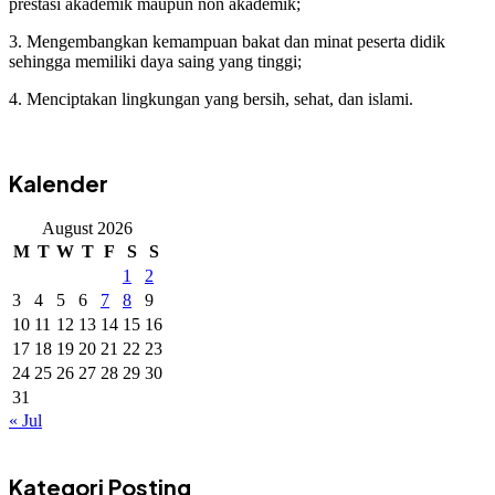
prestasi akademik maupun non akademik;
3. Mengembangkan kemampuan bakat dan minat peserta didik
sehingga memiliki daya saing yang tinggi;
4. Menciptakan lingkungan yang bersih, sehat, dan islami.
Kalender
August 2026
M
T
W
T
F
S
S
1
2
3
4
5
6
7
8
9
10
11
12
13
14
15
16
17
18
19
20
21
22
23
24
25
26
27
28
29
30
31
« Jul
Kategori Posting