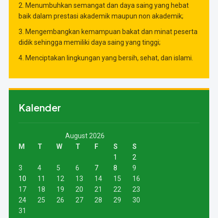
2. Menumbuhkan semangat dan daya saing yang hebat
baik dalam prestasi akademik maupun non akademik;
3. Mengembangkan kemampuan bakat dan minat peserta
didik sehingga memiliki daya saing yang tinggi;
4. Menciptakan lingkungan yang bersih, sehat, dan islami.
Kalender
August 2026
M
T
W
T
F
S
S
1
2
3
4
5
6
7
8
9
10
11
12
13
14
15
16
17
18
19
20
21
22
23
24
25
26
27
28
29
30
31