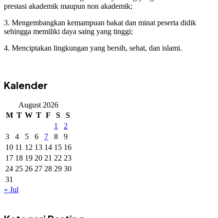
prestasi akademik maupun non akademik;
3. Mengembangkan kemampuan bakat dan minat peserta didik
sehingga memiliki daya saing yang tinggi;
4. Menciptakan lingkungan yang bersih, sehat, dan islami.
Kalender
August 2026
M
T
W
T
F
S
S
1
2
3
4
5
6
7
8
9
10
11
12
13
14
15
16
17
18
19
20
21
22
23
24
25
26
27
28
29
30
31
« Jul