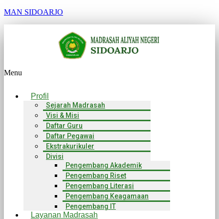
MAN SIDOARJO
Menu
Profil
Sejarah Madrasah
Visi & Misi
Daftar Guru
Daftar Pegawai
Ekstrakurikuler
Divisi
Pengembang Akademik
Pengembang Riset
Pengembang Literasi
Pengembang Keagamaan
Pengembang IT
Layanan Madrasah