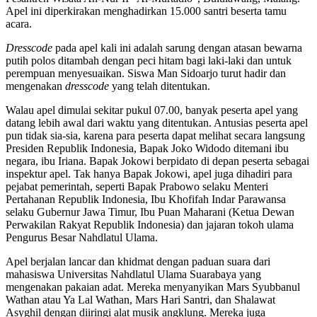
Apel ini diperkirakan menghadirkan 15.000 santri beserta tamu
acara.
Dresscode
pada apel kali ini adalah sarung dengan atasan bewarna
putih polos ditambah dengan peci hitam bagi laki-laki dan untuk
perempuan menyesuaikan. Siswa Man Sidoarjo turut hadir dan
mengenakan
dresscode
yang telah ditentukan.
Walau apel dimulai sekitar pukul 07.00, banyak peserta apel yang
datang lebih awal dari waktu yang ditentukan. Antusias peserta apel
pun tidak sia-sia, karena para peserta dapat melihat secara langsung
Presiden Republik Indonesia, Bapak Joko Widodo ditemani ibu
negara, ibu Iriana. Bapak Jokowi berpidato di depan peserta sebagai
inspektur apel. Tak hanya Bapak Jokowi, apel juga dihadiri para
pejabat pemerintah, seperti Bapak Prabowo selaku Menteri
Pertahanan Republik Indonesia, Ibu Khofifah Indar Parawansa
selaku Gubernur Jawa Timur, Ibu Puan Maharani (Ketua Dewan
Perwakilan Rakyat Republik Indonesia) dan jajaran tokoh ulama
Pengurus Besar Nahdlatul Ulama.
Apel berjalan lancar dan khidmat dengan paduan suara dari
mahasiswa Universitas Nahdlatul Ulama Suarabaya yang
mengenakan pakaian adat. Mereka menyanyikan Mars Syubbanul
Wathan atau Ya Lal Wathan, Mars Hari Santri, dan Shalawat
Asyghil dengan diiringi alat musik angklung. Mereka juga