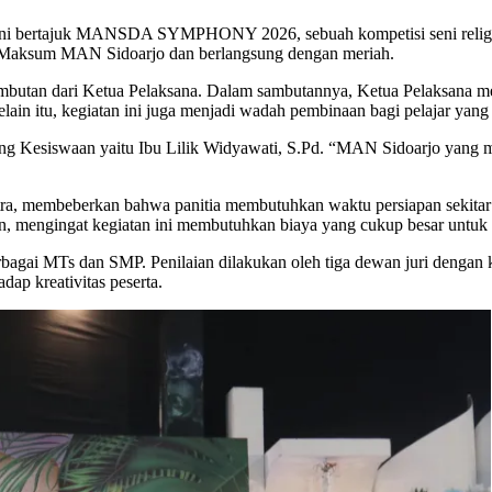
ini bertajuk MANSDA SYMPHONY 2026, sebuah kompetisi seni religi ban
. Maksum MAN Sidoarjo dan berlangsung dengan meriah.
 sambutan dari Ketua Pelaksana. Dalam sambutannya, Ketua Pelak
in itu, kegiatan ini juga menjadi wadah pembinaan bagi pelajar yang m
 Kesiswaan yaitu Ibu Lilik Widyawati, S.Pd. “MAN Sidoarjo yang men
tra, membeberkan bahwa panitia membutuhkan waktu persiapan sekitar t
an, mengingat kegiatan ini membutuhkan biaya yang cukup besar untuk
MTs dan SMP. Penilaian dilakukan oleh tiga dewan juri dengan kriter
dap kreativitas peserta.