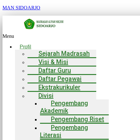
MAN SIDOARJO
Menu
Profil
Sejarah Madrasah
Visi & Misi
Daftar Guru
Daftar Pegawai
Ekstrakurikuler
Divisi
Pengembang
Akademik
Pengembang Riset
Pengembang
Literasi