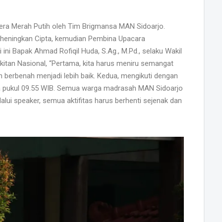
dera Merah Putih oleh Tim Brigmansa MAN Sidoarjo.
heningkan Cipta, kemudian Pembina Upacara
ni Bapak Ahmad Rofiqil Huda, S.Ag., M.Pd., selaku Wakil
tan Nasional, “Pertama, kita harus meniru semangat
n berbenah menjadi lebih baik. Kedua, mengikuti dengan
da pukul 09.55 WIB. Semua warga madrasah MAN Sidoarjo
ui speaker, semua aktifitas harus berhenti sejenak dan