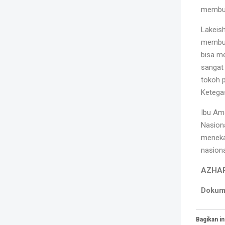
membua
Lakeish
membua
bisa me
sangat
tokoh 
Ketega
Ibu Am
Nasiona
menekan
nasiona
AZHAR
Dokum
Bagikan ini