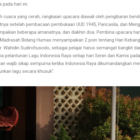
 pada hari ini.
h cuaca yang cerah, rangkaian upacara diawali oleh pengibaran ben
utnya setelah pembacaan pembukaan UUD 1945, Pancasila, dan Meng
aikan beberapa amanatnya, dan diakhiri doa. Pembina upacara hari i
 Madrasah Bidang Humas menyampaikan 2 poin tentang Hari Kebangki
r. Wahidin Sudirohusodo, sebagai pelajar harus semangat bangkit da
a pelantunan Lagu Indonesia Raya setiap hari Senin dan Kamis pa
an wajib sikap sempurna ketika Indonesia Raya dikumandangkan melal
unkan lagu secara khusuk”.