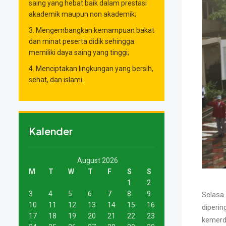
saing yang hebat baik dalam prestasi
akademik maupun non akademik;
3. Mengembangkan kemampuan bakat
dan minat peserta didik sehingga
memiliki daya saing yang tinggi;
4. Menciptakan lingkungan yang bersih,
sehat, dan islami.
Kalender
August 2026
M
T
W
T
F
S
S
1
2
3
4
5
6
7
8
9
Selasa
10
11
12
13
14
15
16
diperi
17
18
19
20
21
22
23
kemerde