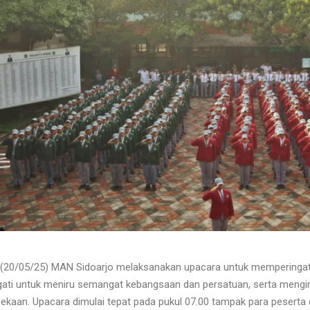
 (20/05/25) MAN Sidoarjo melaksanakan upacara untuk memperingati 
ngati untuk meniru semangat kebangsaan dan persatuan, serta meng
kaan. Upacara dimulai tepat pada pukul 07.00 tampak para peserta di