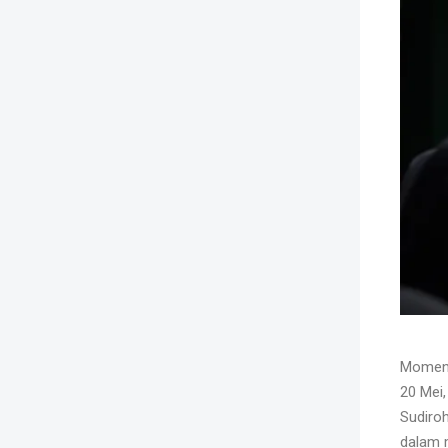
Momentu
20 Mei,
Sudiro
dalam m