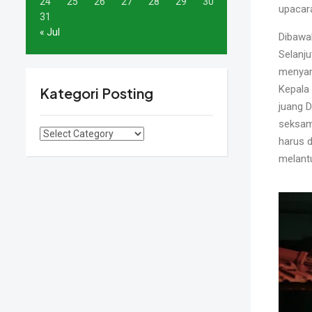
24
25
26
27
28
29
30
upacara
31
« Jul
Dibawa
Selanj
menyamp
Kepala
Kategori Posting
juang D
seksam
harus d
melant