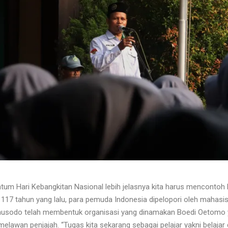
m Hari Kebangkitan Nasional lebih jelasnya kita harus mencontoh h
 117 tahun yang lalu, para pemuda Indonesia dipelopori oleh mahasi
husodo telah membentuk organisasi yang dinamakan Boedi Oetomo ya
elawan penjajah. “Tugas kita sekarang sebagai pelajar yakni belaja