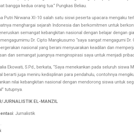
t bangga kedua orang tua.” Pungkas Beliau.
a Putri Nirwana XI-10 salah satu siswi peserta upacara mengaku ter
tnya menghargai sejarah Indonesia dan berkomitmen untuk berkontr
neruskan semangat kebangkitan nasional dengan belajar dengan giat 
 mengagumimu Dr. Cipto Mangkusumo “saya sangat mengagumi Dr. C
pergerakan nasional yang berani menyuarakan keadilan dan memperju
san dan semangat juangnya menginspirasi saya untuk menjadi pribad
alia Ekowati, S.Pd., berkata, “Saya menekankan pada seluruh siswa
l berarti juga meniru kedisplinan para pendahulu, contohnya mengiku
kan nilai kebangkitan nasional dengan mendorong siswa untuk seger
l” tutupnya.
/JURNALISTIK EL-MANZIL
entasi
: Jurnalistik
: