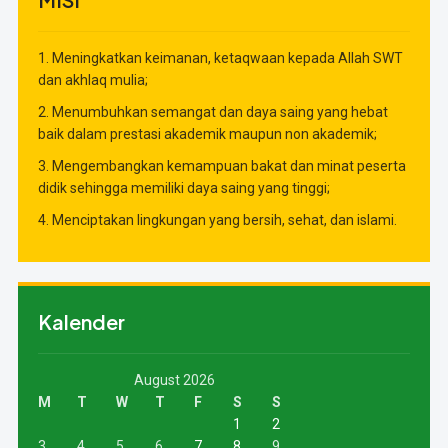
1. Meningkatkan keimanan, ketaqwaan kepada Allah SWT
dan akhlaq mulia;
2. Menumbuhkan semangat dan daya saing yang hebat
baik dalam prestasi akademik maupun non akademik;
3. Mengembangkan kemampuan bakat dan minat peserta
didik sehingga memiliki daya saing yang tinggi;
4. Menciptakan lingkungan yang bersih, sehat, dan islami.
Kalender
August 2026
M
T
W
T
F
S
S
1
2
3
4
5
6
7
8
9