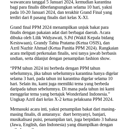
wawancara tanggal 5 Januari 2024, kemudian karantina
bagi para finalis diberlangsungkan selama 10 hari, yakni
pada 10-20 Januari 2024, dan terakhir Grand Final yang
terdiri dari 8 pasang finalis dari kelas X-XI.
Grand final PPM 2024 menampilkan unjuk bakat para
finalis dengan pakaian adat dari berbagai daerah. Acara
dibuka oleh Lilik Widyawati, S.Pd (Wakil Kepala bidang
Kesiswaan), Grandy Tahta Pratama (Ketua OSIS), dan
Azril Nazhir Ahmad (Ketua Panitia PPM 2024). Rangkaian
acara meliputi perkenalan finalis, sesi tanya jawab berbasis
undian, serta dilanjut dengan penampilan fashion show.
“PPM tahun 2024 ini berbeda dengan PPM tahun
sebelumnya, jika tahun sebelumnya karantina hanya digelar
selama 3 hari, pada tahun ini karantina digelar selama 10
hari. Selain itu, kami juga memiliki tema yang berbeda
daripada tahun sebelumnya. Di mana pada tahun ini kami
menggelar tema yang bertajuk Wonderland Indonesia.”
Ungkap Azril dari kelas X-2 ketua pelaksana PPM 2024.
Memasuki acara inti, yakni penampilan bakat dari masing-
masing finalis, di antaranya: duet bernyanyi, banjari,
musikalisasi puisi, penampilan tari, juga berpidato 3 bahasa
(Jawa, English, dan Indonesia) yang ditampilkan dengan