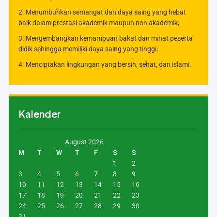
2. Menumbuhkan semangat dan daya saing yang hebat
baik dalam prestasi akademik maupun non akademik;
3. Mengembangkan kemampuan bakat dan minat peserta
didik sehingga memiliki daya saing yang tinggi;
4. Menciptakan lingkungan yang bersih, sehat, dan islami.
Kalender
August 2026
M
T
W
T
F
S
S
1
2
3
4
5
6
7
8
9
10
11
12
13
14
15
16
17
18
19
20
21
22
23
24
25
26
27
28
29
30
31