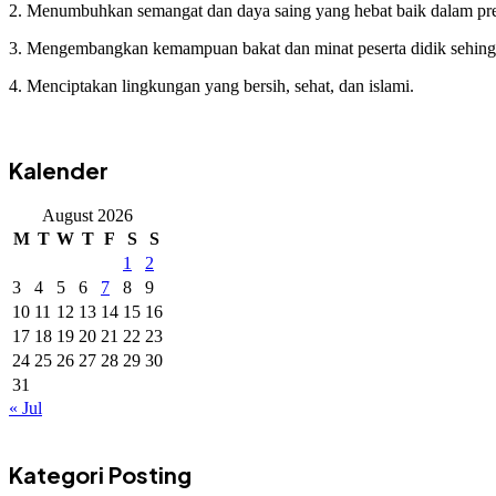
2. Menumbuhkan semangat dan daya saing yang hebat baik dalam pr
3. Mengembangkan kemampuan bakat dan minat peserta didik sehingg
4. Menciptakan lingkungan yang bersih, sehat, dan islami.
Kalender
August 2026
M
T
W
T
F
S
S
1
2
3
4
5
6
7
8
9
10
11
12
13
14
15
16
17
18
19
20
21
22
23
24
25
26
27
28
29
30
31
« Jul
Kategori Posting