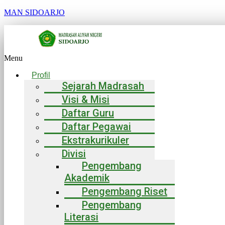
MAN SIDOARJO
Menu
Profil
Sejarah Madrasah
Visi & Misi
Daftar Guru
Daftar Pegawai
Ekstrakurikuler
Divisi
Pengembang
Akademik
Pengembang Riset
Pengembang
Literasi