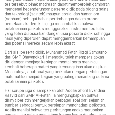
tes tersebut, pihak madrasah dapat memperoleh gambaran
mengenai kecenderungan peserta didik pada bidang sains
dan teknologi (saintek) maupun sosial dan humaniora
(soshum) sebagai bahan pertimbangan dalam proses
pemetaan akademik. Ia juga menambahkan bahwa
pelaksanaan psikotes menggunakan instrumen tes tulis
yang telah disesuaikan dengan usia peserta didik sehingga
hasil yang diperoleh dapat menggambarkan kemampuan
dan potensi mereka secara lebih akurat.
Dari sisi peserta didik, Muhammad Fatah Rizqi Sampurno
dari SMP Bhayangkari 1 mengaku telah mempersiapkan
diri dengan menjaga kesiapan mental serta meninjau
kembali beberapa materi yang kemungkinan akan diujikan.
Menurutnya, soal-soal yang berkaitan dengan perhitungan
matematika menjadi bagian yang paling menantang selama
pelaksanaan psikotes.
Hal serupa juga disampaikan oleh Adelia Sheril Evandina
Rasyid dari SMP Al-Fatah. Ia mengungkapkan bahwa
dirinya berlatih mengerjakan berbagai soal dari sejumlah
sumber sebagai bentuk persiapan menghadapi psikotes.
Adelia menilai bahwa tes perhitungan angka merupakan
bagian yang paling menantang karena harus diselesaikan