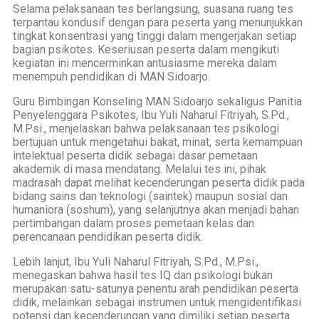
Selama pelaksanaan tes berlangsung, suasana ruang tes
terpantau kondusif dengan para peserta yang menunjukkan
tingkat konsentrasi yang tinggi dalam mengerjakan setiap
bagian psikotes. Keseriusan peserta dalam mengikuti
kegiatan ini mencerminkan antusiasme mereka dalam
menempuh pendidikan di MAN Sidoarjo.
Guru Bimbingan Konseling MAN Sidoarjo sekaligus Panitia
Penyelenggara Psikotes, Ibu Yuli Naharul Fitriyah, S.Pd.,
M.Psi., menjelaskan bahwa pelaksanaan tes psikologi
bertujuan untuk mengetahui bakat, minat, serta kemampuan
intelektual peserta didik sebagai dasar pemetaan
akademik di masa mendatang. Melalui tes ini, pihak
madrasah dapat melihat kecenderungan peserta didik pada
bidang sains dan teknologi (saintek) maupun sosial dan
humaniora (soshum), yang selanjutnya akan menjadi bahan
pertimbangan dalam proses pemetaan kelas dan
perencanaan pendidikan peserta didik.
Lebih lanjut, Ibu Yuli Naharul Fitriyah, S.Pd., M.Psi.,
menegaskan bahwa hasil tes IQ dan psikologi bukan
merupakan satu-satunya penentu arah pendidikan peserta
didik, melainkan sebagai instrumen untuk mengidentifikasi
potensi dan kecenderungan yang dimiliki setiap peserta