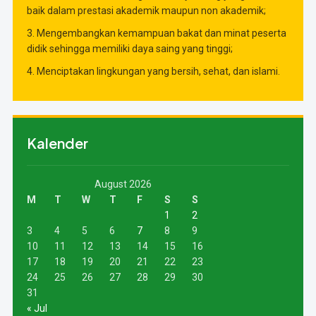
baik dalam prestasi akademik maupun non akademik;
3. Mengembangkan kemampuan bakat dan minat peserta
didik sehingga memiliki daya saing yang tinggi;
4. Menciptakan lingkungan yang bersih, sehat, dan islami.
Kalender
August 2026
M
T
W
T
F
S
S
1
2
3
4
5
6
7
8
9
10
11
12
13
14
15
16
17
18
19
20
21
22
23
24
25
26
27
28
29
30
31
« Jul