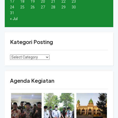
17
18
19
20
21
22
23
24
25
26
27
28
29
30
31
« Jul
Kategori Posting
Agenda Kegiatan