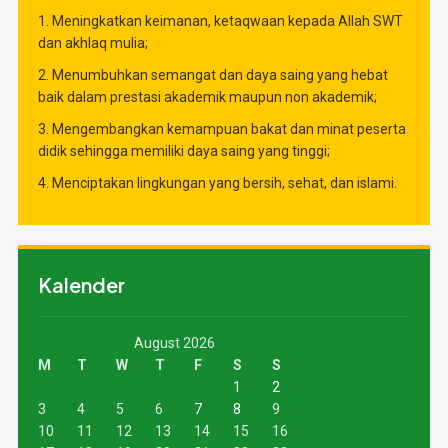
1. Meningkatkan keimanan, ketaqwaan kepada Allah SWT
dan akhlaq mulia;
2. Menumbuhkan semangat dan daya saing yang hebat
baik dalam prestasi akademik maupun non akademik;
3. Mengembangkan kemampuan bakat dan minat peserta
didik sehingga memiliki daya saing yang tinggi;
4. Menciptakan lingkungan yang bersih, sehat, dan islami.
Kalender
August 2026
M
T
W
T
F
S
S
1
2
3
4
5
6
7
8
9
10
11
12
13
14
15
16