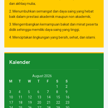
dan akhlaq mulia;
2. Menumbuhkan semangat dan daya saing yang hebat
baik dalam prestasi akademik maupun non akademik;
3. Mengembangkan kemampuan bakat dan minat peserta
didik sehingga memiliki daya saing yang tinggi;
4. Menciptakan lingkungan yang bersih, sehat, dan islami.
Kalender
August 2026
M
T
W
T
F
S
S
1
2
3
4
5
6
7
8
9
10
11
12
13
14
15
16
17
18
19
20
21
22
23
24
25
26
27
28
29
30