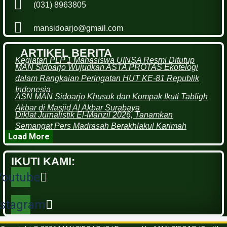
(031) 8963805
mansidoarjo@gmail.com
ARTIKEL BERITA
Kegiatan PLP 1 Mahasiswa UINSA Resmi Ditutup
MAN Sidoarjo Wujudkan ASTA PROTAS Ekotelogi
dalam Rangkaian Peringatan HUT KE-81 Republik
Indonesia
ASN MAN Sidoarjo Khusuk dan Kompak Ikuti Tabligh
Akbar di Masjid Al Akbar Surabaya
Diklat Jurnalistik El-Manzil 2026, Tanamkan
Semangat Pers Madrasah Berakhlakul Karimah
Load More
IKUTI KAMI:
Youtube
nstagram