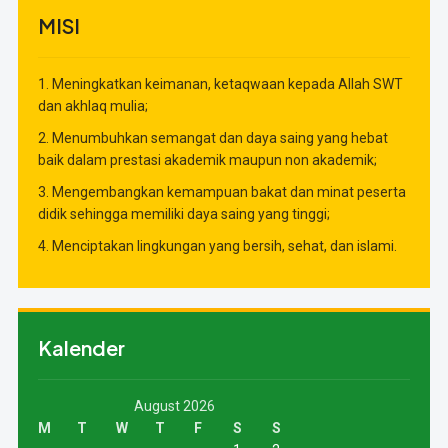
MISI
1. Meningkatkan keimanan, ketaqwaan kepada Allah SWT
dan akhlaq mulia;
2. Menumbuhkan semangat dan daya saing yang hebat
baik dalam prestasi akademik maupun non akademik;
3. Mengembangkan kemampuan bakat dan minat peserta
didik sehingga memiliki daya saing yang tinggi;
4. Menciptakan lingkungan yang bersih, sehat, dan islami.
Kalender
August 2026
M
T
W
T
F
S
S