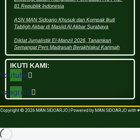
81 Republik Indonesia
ASN MAN Sidoarjo Khusuk dan Kompak Ikuti
Tabligh Akbar di Masjid Al Akbar Surabaya
Diklat Jurnalistik El-Manzil 2026, Tanamkan
Semangat Pers Madrasah Berakhlakul Karimah
IKUTI KAMI:
Youtube
Instagram
Copyright © 2026 MAN SIDOARJO | Powered by MAN SIDOARJO with ♥
https://www.vanguardngr.com/casino/fr/magius/