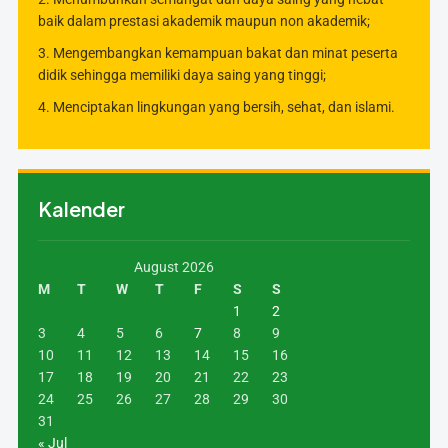
baik dalam prestasi akademik maupun non akademik;
3. Mengembangkan kemampuan bakat dan minat peserta
didik sehingga memiliki daya saing yang tinggi;
4. Menciptakan lingkungan yang bersih, sehat, dan islami.
Kalender
August 2026
M
T
W
T
F
S
S
1
2
3
4
5
6
7
8
9
10
11
12
13
14
15
16
17
18
19
20
21
22
23
24
25
26
27
28
29
30
31
« Jul