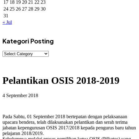
17
18
19
20
21
22
23
24
25
26
27
28
29
30
31
« Jul
Kategori Posting
Kategori
Posting
Pelantikan OSIS 2018-2019
4 September 2018
Pada Sabtu, 01 September 2018 bertepatan dengan pelaksanaan
upacara bendera, telah dilaksanakan pelantikan dan serah terima
jabatan kepengurusan OSIS 2017/2018 kepada pengurus baru tahun
pelajaran 2018/2019.
Sebelumnya melalui proses pemilihan ketua OSIS (Pilketos) yang