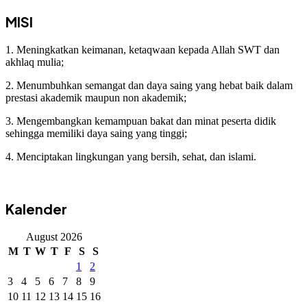
MISI
1. Meningkatkan keimanan, ketaqwaan kepada Allah SWT dan
akhlaq mulia;
2. Menumbuhkan semangat dan daya saing yang hebat baik dalam
prestasi akademik maupun non akademik;
3. Mengembangkan kemampuan bakat dan minat peserta didik
sehingga memiliki daya saing yang tinggi;
4. Menciptakan lingkungan yang bersih, sehat, dan islami.
Kalender
August 2026
M
T
W
T
F
S
S
1
2
3
4
5
6
7
8
9
10
11
12
13
14
15
16