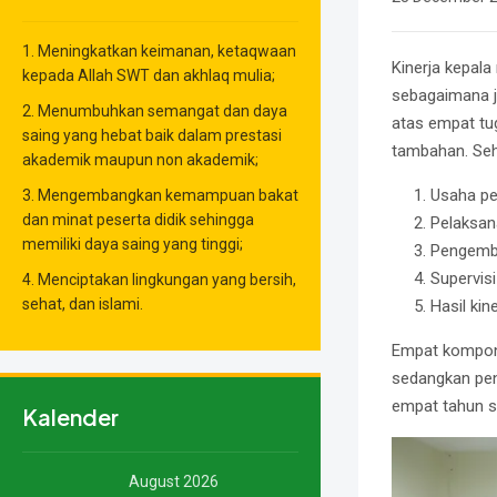
1. Meningkatkan keimanan, ketaqwaan
Kinerja kepal
kepada Allah SWT dan akhlaq mulia;
sebagaimana ju
2. Menumbuhkan semangat dan daya
atas empat t
saing yang hebat baik dalam prestasi
tambahan. Sehi
akademik maupun non akademik;
Usaha p
3. Mengembangkan kemampuan bakat
dan minat peserta didik sehingga
Pelaksan
memiliki daya saing yang tinggi;
Pengemb
Supervis
4. Menciptakan lingkungan yang bersih,
sehat, dan islami.
Hasil ki
Empat kompone
sedangkan peni
empat tahun se
Kalender
August 2026