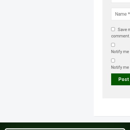
Save m
comment.
Notify me
Notify me 