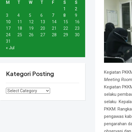
M
T
W
T
F
S
S
1
2
3
4
5
6
7
8
9
10
11
12
13
14
15
16
17
18
19
20
21
22
23
24
25
26
27
28
29
30
31
« Jul
Kegiatan PKKM
Kategori Posting
Meeting Room
Kegiatan PKKM
selaku pembawa
selaku Kepala
PKKM. Rangkai
pengawas kabup
pengarahan dar
observasi dan 