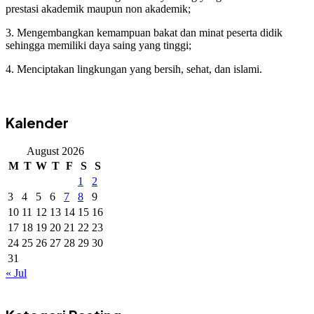
prestasi akademik maupun non akademik;
3. Mengembangkan kemampuan bakat dan minat peserta didik
sehingga memiliki daya saing yang tinggi;
4. Menciptakan lingkungan yang bersih, sehat, dan islami.
Kalender
August 2026
M
T
W
T
F
S
S
1
2
3
4
5
6
7
8
9
10
11
12
13
14
15
16
17
18
19
20
21
22
23
24
25
26
27
28
29
30
31
« Jul