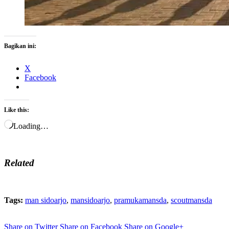
Bagikan ini:
X
Facebook
Like this:
Loading…
Related
Tags:
man sidoarjo
,
mansidoarjo
,
pramukamansda
,
scoutmansda
Share on Twitter
Share on Facebook
Share on Google+